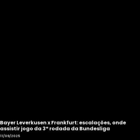
Bayer Leverkusen x Frankfurt: escalações, onde
assistir jogo da 3ª rodada da Bundesliga
11/09/2025