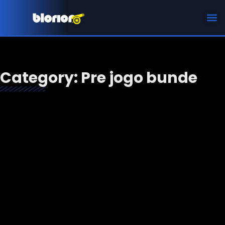
CHAMPIONS LEAGUE
Category: Pre jogo bunde