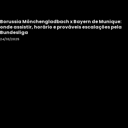
Borussia Mönchengladbach x Bayern de Munique:
onde assistir, horário e prováveis escalações pela
Bundesliga
24/10/2025