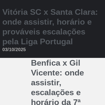
Vitória SC x Santa Clara:
onde assistir, horário e
prováveis escalações
pela Liga Portugal
03/10/2025
Benfica x Gil
Vicente: onde
assistir,
escalações e
horário da 7ª