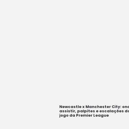
Newcastle x Manchester City: on
assistir, palpites e escalações d
jogo da Premier League