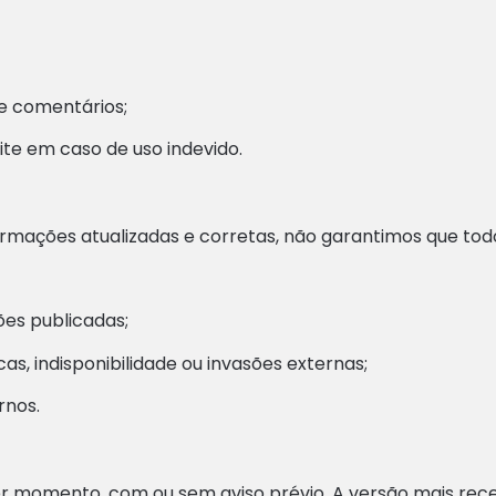
e comentários;
ite em caso de uso indevido.
rmações atualizadas e corretas, não garantimos que todo 
es publicadas;
s, indisponibilidade ou invasões externas;
rnos.
r momento, com ou sem aviso prévio. A versão mais rece