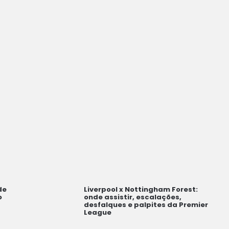
de
Liverpool x Nottingham Forest:
o
onde assistir, escalações,
desfalques e palpites da Premier
League