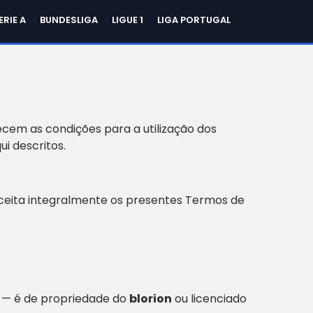
ERIE A
BUNDESLIGA
LIGUE 1
LIGA PORTUGAL
ecem as condições para a utilização dos
i descritos.
e aceita integralmente os presentes Termos de
es — é de propriedade do
blorion
ou licenciado