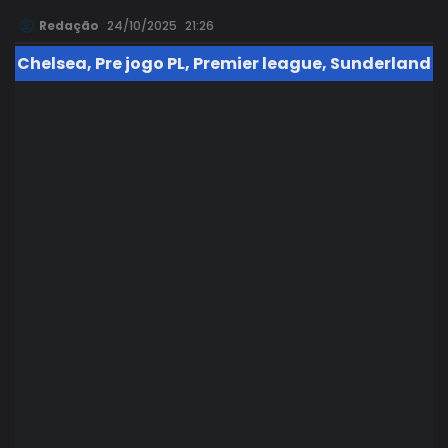
Redação
24/10/2025
21:26
Chelsea
,
Pre jogo PL
,
Premier league
,
Sunderland