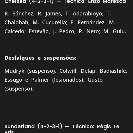
Chelsea (4-2-3-1) — Técnico: Enzo Maresca
R. Sánchez; R. James, T. Adarabioyo, T.
Chalobah, M. Cucurella; E. Fernández, M.
Caicedo; Estevão, J. Pedro, P. Neto; M. Guiu.
Desfalques e suspensões:
Mudryk (suspenso), Colwill, Delap, Badiashile,
Essugo e Palmer (lesionados), Gusto
(suspenso).
Sunderland (4-2-3-1) — Técnico: Régis Le
Bris