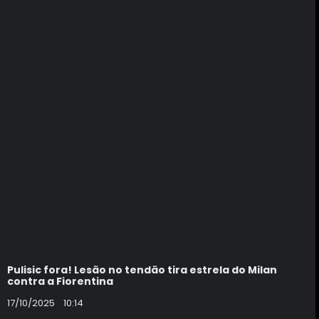
Pulisic fora! Lesão no tendão tira estrela do Milan
contra a Fiorentina
17/10/2025
10:14