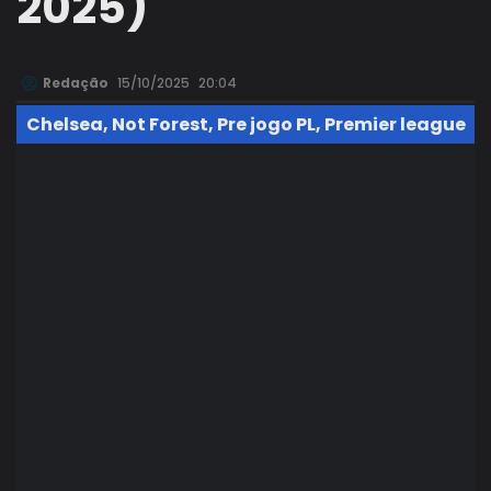
2025)
Redação
15/10/2025
20:04
Chelsea
,
Not Forest
,
Pre jogo PL
,
Premier league