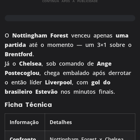
CONTINUA APÓS A PUBLICIDADE
O
Nottingham Forest
venceu apenas
uma
partida
até o momento — um 3×1 sobre o
Brentford
.
Já o
Chelsea
, sob comando de
Ange
Postecoglou
, chega embalado após derrotar
o então líder
Liverpool
, com
gol do
brasileiro Estevão
nos minutos finais.
Ficha Técnica
Informação
Detalhes
Confronto
Nottingham Forest x Chelsea