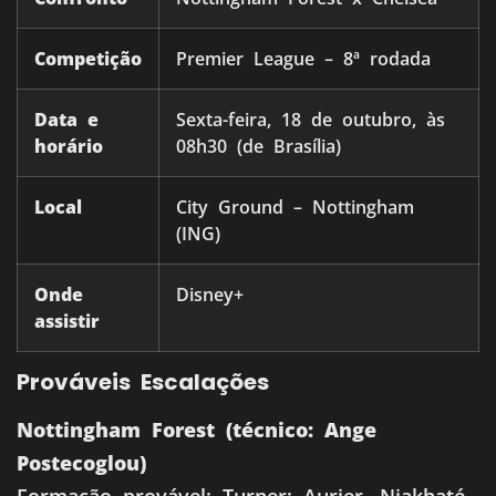
Competição
Premier League – 8ª rodada
Data e
Sexta-feira, 18 de outubro, às
horário
08h30 (de Brasília)
Local
City Ground – Nottingham
(ING)
Onde
Disney+
assistir
Prováveis Escalações
Nottingham Forest (técnico: Ange
Postecoglou)
Formação provável: Turner; Aurier, Niakhaté,