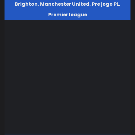
Brighton
,
Manchester United
,
Pre jogo PL
,
Premier league