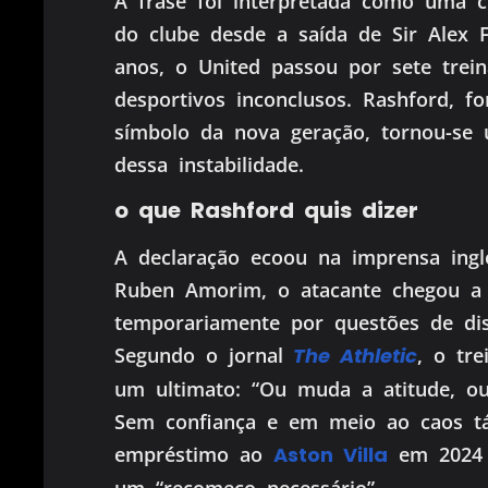
A frase foi interpretada como uma crí
do clube desde a saída de Sir Alex 
anos, o United passou por sete trei
desportivos inconclusos. Rashford, 
símbolo da nova geração, tornou-se
dessa instabilidade.
o que Rashford quis dizer
A declaração ecoou na imprensa ing
Ruben Amorim, o atacante chegou a 
temporariamente por questões de disc
Segundo o jornal
The Athletic
, o tr
um ultimato: “Ou muda a atitude, ou
Sem confiança e em meio ao caos tá
empréstimo ao
Aston Villa
em 2024 
um “recomeço necessário”.