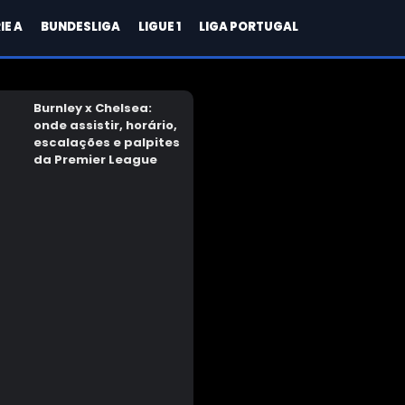
IE A
BUNDESLIGA
LIGUE 1
LIGA PORTUGAL
Burnley x Chelsea:
onde assistir, horário,
escalações e palpites
da Premier League