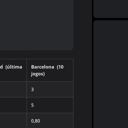
d (última
Barcelona (10
jogos)
3
5
0,80