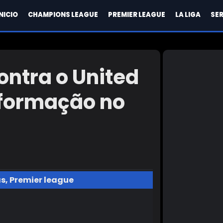
INICIO
CHAMPIONS LEAGUE
PREMIER LEAGUE
LA LIGA
SER
ontra o United
sformação no
as
,
Premier league