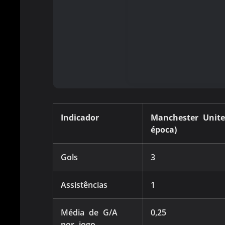
Indicador
Manchester Unite
época)
Gols
3
Assistências
1
Média de G/A
0,25
por jogo