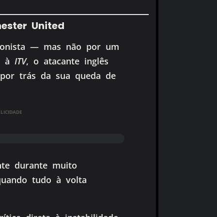
ester United
agonista — mas não por um
ta à
ITV
, o atacante inglês
 por trás da sua queda de
ICIDADE
nte durante muito
 quando tudo à volta