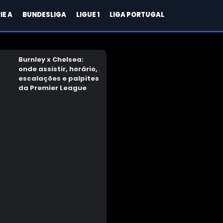
IE A
BUNDESLIGA
LIGUE 1
LIGA PORTUGAL
Burnley x Chelsea:
onde assistir, horário,
escalações e palpites
da Premier League