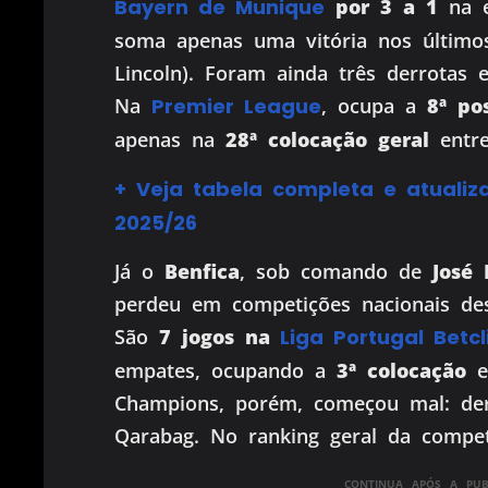
Bayern de Munique
por 3 a 1
na e
soma apenas uma vitória nos últimos
Lincoln). Foram ainda três derrotas
Na
Premier League
, ocupa a
8ª po
apenas na
28ª colocação geral
entre
+ Veja tabela completa e atuali
2025/26
Já o
Benfica
, sob comando de
José
perdeu em competições nacionais de
São
7 jogos na
Liga Portugal Betcl
empates, ocupando a
3ª colocação
e 
Champions, porém, começou mal: der
Qarabag. No ranking geral da compe
CONTINUA APÓS A PUBL