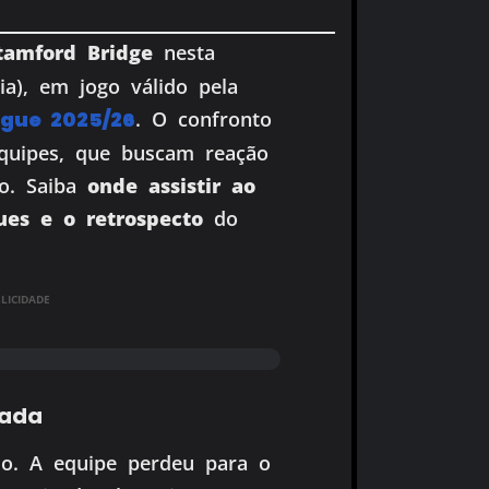
amford Bridge
nesta
lia), em jogo válido pela
gue 2025/26
. O confronto
equipes, que buscam reação
ão. Saiba
onde assistir ao
ues e o retrospecto
do
ICIDADE
rada
o. A equipe perdeu para o