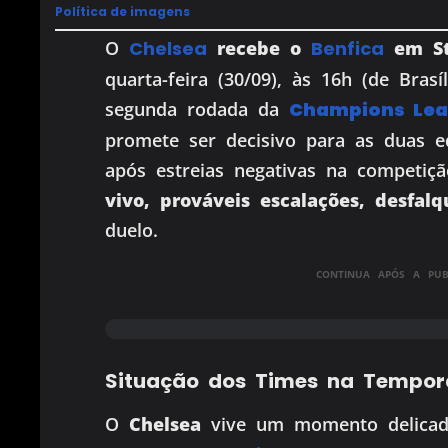
Política de imagens
O
Chelsea
recebe o
Benfica
em St
quarta-feira (30/09), às 16h (de Brasí
segunda rodada da
Champions Lea
promete ser decisivo para as duas 
após estreias negativas na competiç
vivo, prováveis escalações, desfalq
duelo.
CONTINUA APÓS A PUBL
Situação dos Times na Tempo
O
Chelsea
vive um momento delicad