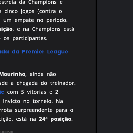
streia da Champions e
 cinco jogos (contra o
 e um empate no período.
sição
, e na Champions está
 os participantes.
zada da Premier League
 Mourinho
, ainda não
sde a chegada do treinador.
ic
com 5 vitórias e 2
invicto no torneio. Na
rota surpreendente para o
tição, está na
24ª posição
.
ICIDADE