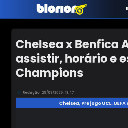
Chelsea x Benfica 
assistir, horário e
Champions
Redação
29/09/2025
18:47
Chelsea
,
Pre jogo UCL
,
UEFA 