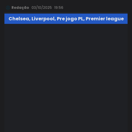
Redação
03/10/2025
19:56
Chelsea
,
Liverpool
,
Pre jogo PL
,
Premier league