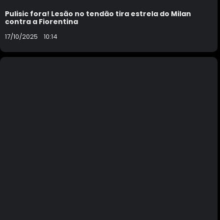
Pulisic fora! Lesão no tendão tira estrela do Milan
contra a Fiorentina
17/10/2025
10:14