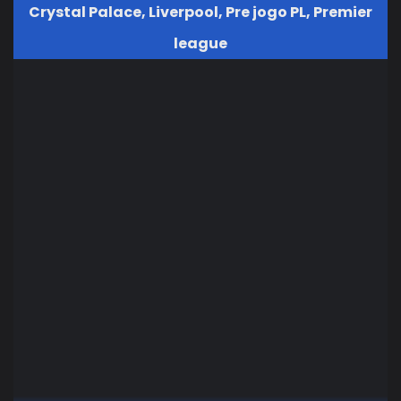
Crystal Palace
,
Liverpool
,
Pre jogo PL
,
Premier
league