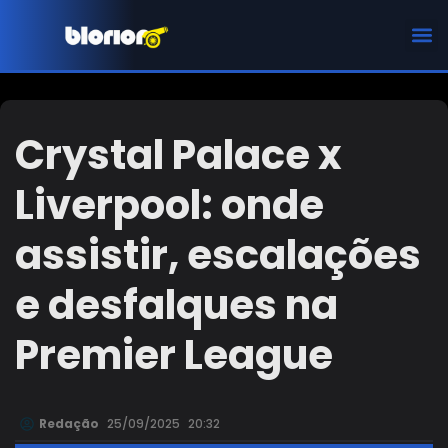
CHAMPIONS LEAGUE
Crystal Palace x
Liverpool: onde
assistir, escalações
e desfalques na
Premier League
Redação
25/09/2025
20:32