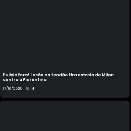
Pulisic fora! Lesão no tendão tira estrela do Milan
contra a Fiorentina
17/10/2025
10:14