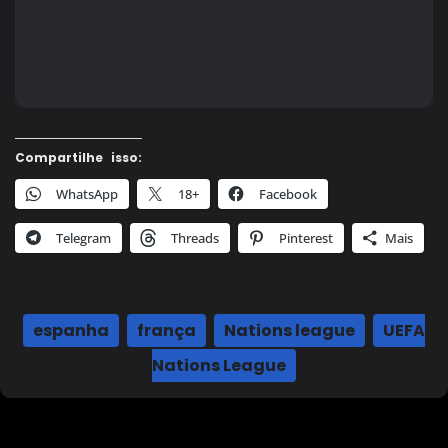
Compartilhe isso:
WhatsApp
18+
Facebook
Telegram
Threads
Pinterest
Mais
espanha
,
frança
,
Nations league
,
UEFA
Nations League