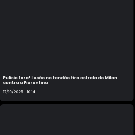
Pulisic fora! Lesão no tendão tira estrela do Milan
contra a Fiorentina
17/10/2025
10:14