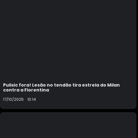
Pulisic fora! Lesão no tendão tira estrela do Milan
contra a Fiorentina
17/10/2025
10:14