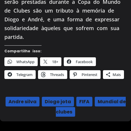
serão prestadas durante a Copa do Mundo
de Clubes são um tributo à memória de
Diogo e André, e uma forma de expressar
solidariedade àqueles que sofrem com sua
partida.
Compartilhe isso:
WhatsApp
18+
Facebook
Telegram
Threads
Pinterest
Mais
Andre silva
,
Diogo jota
,
FIFA
,
Mundial de
clubes