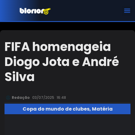
CHAMPIONS LEAGUE
FIFA homenageia
Diogo Jota e André
Silva
Redação
03/07/2025
16:48
Copa do mundo de clubes
,
Matéria