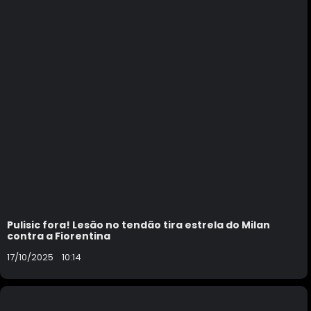
Pulisic fora! Lesão no tendão tira estrela do Milan
contra a Fiorentina
17/10/2025
10:14