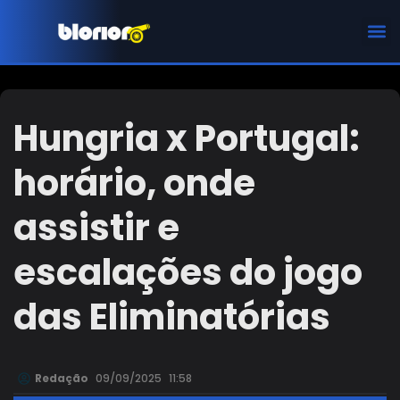
CHAMPIONS LEAGUE
Hungria x Portugal:
horário, onde
assistir e
escalações do jogo
das Eliminatórias
Redação
09/09/2025
11:58