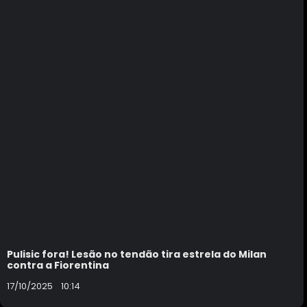
Pulisic fora! Lesão no tendão tira estrela do Milan
contra a Fiorentina
17/10/2025
10:14