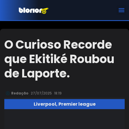
CHAMPIONS LEAGUE
O Curioso Recorde
que Ekitiké Roubou
de Laporte.
Redação
27/07/2025
18:19
Liverpool
,
Premier league