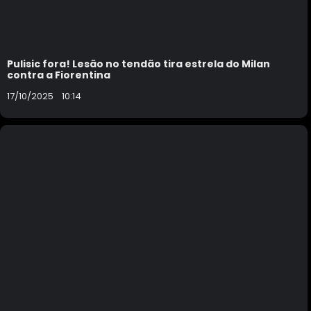
Pulisic fora! Lesão no tendão tira estrela do Milan
contra a Fiorentina
17/10/2025
10:14