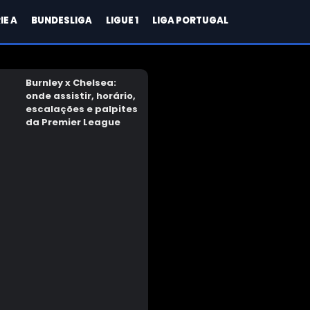
IE A
BUNDESLIGA
LIGUE 1
LIGA PORTUGAL
Burnley x Chelsea:
onde assistir, horário,
escalações e palpites
da Premier League