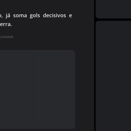
o, já soma gols decisivos e
erra.
ICIDADE