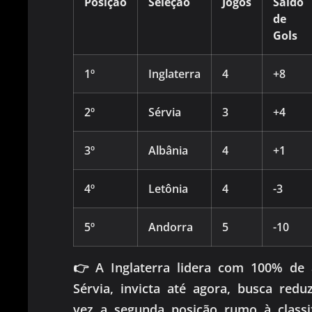
Posição
Seleção
Jogos
Saldo
de
Gols
1º
Inglaterra
4
+8
2º
Sérvia
3
+4
3º
Albânia
4
+1
4º
Letônia
4
-3
5º
Andorra
5
-10
👉 A Inglaterra lidera com 100% de 
Sérvia, invicta até agora, busca redu
vez a segunda posição rumo à classif