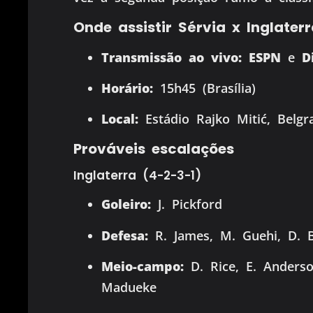
Onde assistir Sérvia x Inglater
Transmissão ao vivo:
ESPN
e
D
Horário:
15h45 (Brasília)
Local:
Estádio Rajko Mitić, Belgra
Prováveis escalações
Inglaterra (4-2-3-1)
Goleiro:
J. Pickford
Defesa:
R. James, M. Guehi, D. B
Meio-campo:
D. Rice, E. Anderso
Madueke