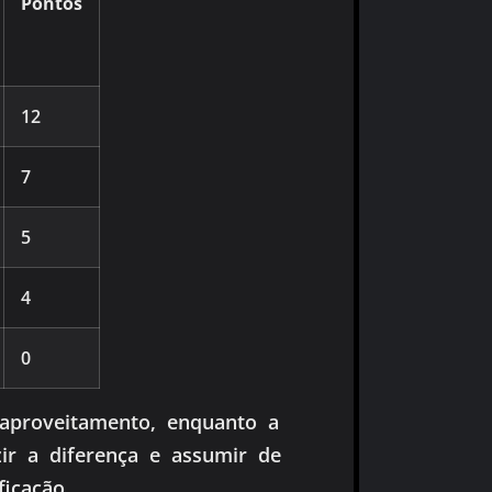
Pontos
12
7
5
4
0
aproveitamento, enquanto a
zir a diferença e assumir de
icação.