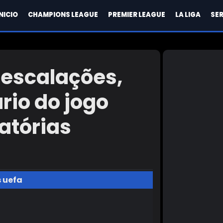
INICIO
CHAMPIONS LEAGUE
PREMIER LEAGUE
LA LIGA
SER
: escalações,
ário do jogo
atórias
s uefa