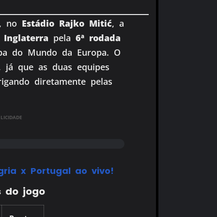
, no
Estádio Rajko Mitić
, a
a
Inglaterra
pela
6ª rodada
opa do Mundo da Europa. O
, já que as duas equipes
rigando diretamente pelas
ICIDADE
ria x Portugal ao vivo!
s do jogo